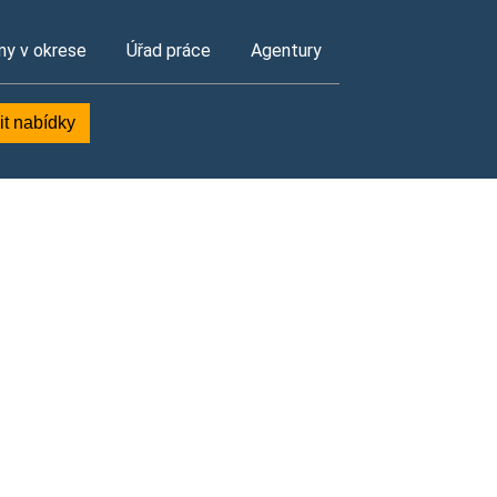
my v okrese
Úřad práce
Agentury
it nabídky