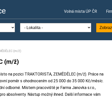
ce
Volná místa ÚP ČR
Fir
Zobraz
MĚDĚLEC (m/ž)
 (m/ž)
í místo na pozici TRAKTORISTA, ZEMĚDĚLEC (m/ž). Práce na
acovní poměr s ohodnocením od 25 000 do 35 000 Kč/měsíc.
dní odborné. Místem pracoviště je Farma Janovka s.r.o.,
 pro absolventy. Nástup možný ihned. Další informace vám