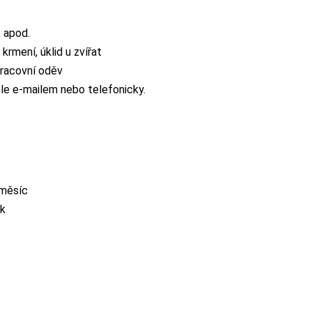
, apod.
krmení, úklid u zvířat
pracovní oděv
le e-mailem nebo telefonicky.
 měsíc
ek