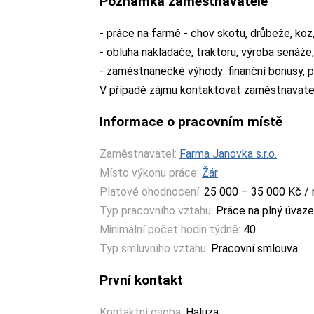
Poznámka zaměstnavatele
- práce na farmě - chov skotu, drůbeže, koz
- obluha nakladače, traktoru, výroba senáže, 
- zaměstnanecké výhody: finanční bonusy, 
V případě zájmu kontaktovat zaměstnavate
Informace o pracovním místě
Zaměstnavatel:
Farma Janovka s.r.o.
Místo výkonu práce:
Žár
Platové ohodnocení:
25 000 – 35 000 Kč /
Typ pracovního vztahu:
Práce na plný úvaz
Minimální počet hodin týdně:
40
Typ smluvního vztahu:
Pracovní smlouva
První kontakt
Kontaktní osoba:
Haluza