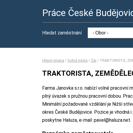
Práce České Budějovi
Hledat zaměstnání
Hlavní strana
/
Volná místa
/
Žár
/
TRAKTORISTA, ZE
TRAKTORISTA, ZEMĚDĚLEC
Farma Janovka s.r.o. nabízí volné pracovn
plný úvazek s pružnou pracovní dobou. Pr
Minimální požadované vzdělání je Nižší stře
okres České Budějovice. Pozice je vhodná i
poskytne Haluza, e-mail: pavel@haluza.net.