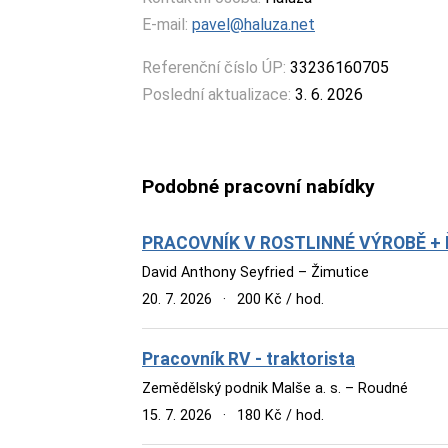
E-mail:
pavel@haluza.net
Referenční číslo ÚP:
33236160705
Poslední aktualizace:
3. 6. 2026
Podobné pracovní nabídky
PRACOVNÍK V ROSTLINNÉ VÝROBĚ + ŘI
David Anthony Seyfried – Žimutice
20. 7. 2026
·
200 Kč / hod.
Pracovník RV - traktorista
Zemědělský podnik Malše a. s. – Roudné
15. 7. 2026
·
180 Kč / hod.