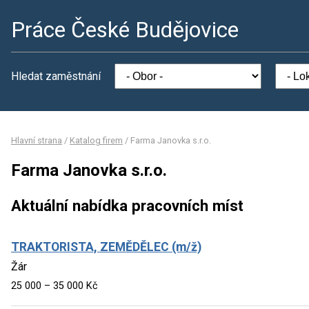
Práce České Budějovice
Hledat zaměstnání
Hlavní strana
/
Katalog firem
/
Farma Janovka s.r.o.
Farma Janovka s.r.o.
Aktuální nabídka pracovních míst
TRAKTORISTA, ZEMĚDĚLEC (m/ž)
Žár
25 000 – 35 000 Kč