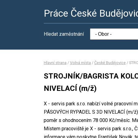
Práce České Budějovi
Hledat zaměstnání
Hlavní strana
/
Volná místa
/
České Budějovice
/
STRO
STROJNÍK/BAGRISTA KOL
NIVELACÍ (m/ž)
X - servis park s.r.o. nabízí volné praco
PÁSOVÝCH RYPADEL S 3D NIVELACÍ (m/ž). P
poměr s ohodnocením 78 000 Kč/měsíc. Mini
Místem pracoviště je X - servis park s.r.o.,
informace vám poskytne František Novák, te