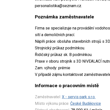
personalistika@seznam.cz.
Poznámka zaměstnavatele
Firma se specializuje na provádění vodoho
sítí a demoličních prací.
Náplň práce: obsluha stavebních strojů s 3D
Strojnický průkaz podmínkou.
Řidičský průkaz sk. B podmínkou.
Praxe v oboru strojník s 3D NIVEALACÍ nutn
Zam. výhody: prémie
V případě zájmu kontaktovat zaměstnavatel
Informace o pracovním místě
Zaměstnavatel:
X - servis park s.r.o.
Místo výkonu práce:
České Budějovice