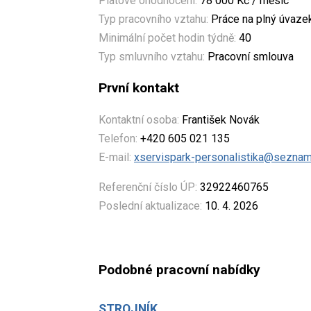
Platové ohodnocení:
78 000 Kč / měsíc
Typ pracovního vztahu:
Práce na plný úvaze
Minimální počet hodin týdně:
40
Typ smluvního vztahu:
Pracovní smlouva
První kontakt
Kontaktní osoba:
František Novák
Telefon:
+420 605 021 135
E-mail:
xservispark-personalistika@seznam
Referenční číslo ÚP:
32922460765
Poslední aktualizace:
10. 4. 2026
Podobné pracovní nabídky
STROJNÍK