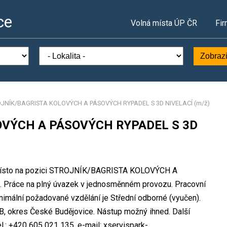
ce
Volná místa ÚP ČR
Fir
Zobrazi
JNÍK/BAGRISTA KOLOVÝCH A PÁSOVÝCH RYPADEL S 3D NIVELACÍ (m/ž)
OVÝCH A PÁSOVÝCH RYPADEL S 3D
vní místo na pozici STROJNÍK/BAGRISTA KOLOVÝCH A
ráce na plný úvazek v jednosměnném provozu. Pracovní
mální požadované vzdělání je Střední odborné (vyučen).
 ČB, okres České Budějovice. Nástup možný ihned. Další
l.: +420 605 021 135, e-mail: xservispark-