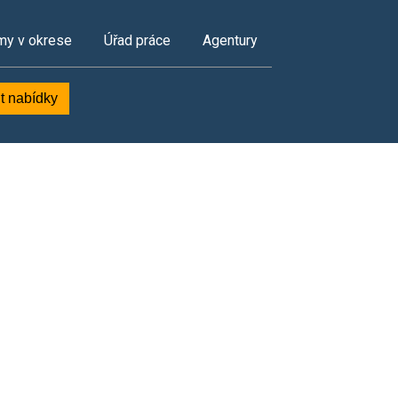
my v okrese
Úřad práce
Agentury
t nabídky