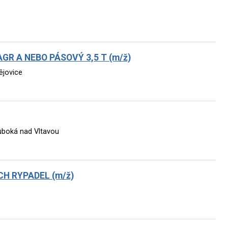
R A NEBO PÁSOVÝ 3,5 T (m/ž)
ějovice
uboká nad Vltavou
H RYPADEL (m/ž)