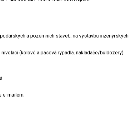
spodářských a pozemních staveb, na výstavbu inženýrských
 nivelací (kolové a pásová rypadla, nakladače/buldozery)
á
e e-mailem.