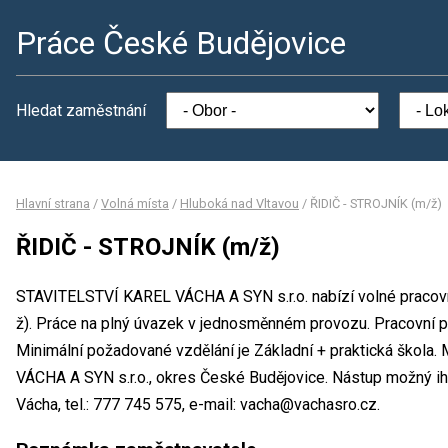
Práce České Budějovice
Hledat zaměstnání
Hlavní strana
/
Volná místa
/
Hluboká nad Vltavou
/
ŘIDIČ - STROJNÍK (m/ž)
ŘIDIČ - STROJNÍK (m/ž)
STAVITELSTVÍ KAREL VÁCHA A SYN s.r.o. nabízí volné pracov
ž). Práce na plný úvazek v jednosměnném provozu. Pracovní
Minimální požadované vzdělání je Základní + praktická škola
VÁCHA A SYN s.r.o., okres České Budějovice. Nástup možný ih
Vácha, tel.: 777 745 575, e-mail: vacha@vachasro.cz.