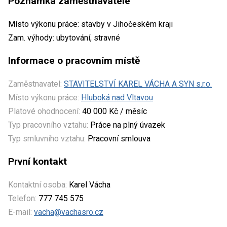
Poznámka zaměstnavatele
Místo výkonu práce: stavby v Jihočeském kraji
Zam. výhody: ubytování, stravné
Informace o pracovním místě
Zaměstnavatel:
STAVITELSTVÍ KAREL VÁCHA A SYN s.r.o.
Místo výkonu práce:
Hluboká nad Vltavou
Platové ohodnocení:
40 000 Kč / měsíc
Typ pracovního vztahu:
Práce na plný úvazek
Typ smluvního vztahu:
Pracovní smlouva
První kontakt
Kontaktní osoba:
Karel Vácha
Telefon:
777 745 575
E-mail:
vacha@vachasro.cz