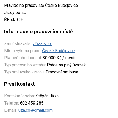
Pravidelné pracoviště České Budějovice
Jízdy po EU
ŘP sk. C,E
Informace o pracovním místě
Zaměstnavatel:
Jůza s.r.o.
Místo výkonu práce:
České Budějovice
Platové ohodnocení:
30 000 Kč / měsíc
Typ pracovního vztahu:
Práce na plný úvazek
Typ smluvního vztahu:
Pracovní smlouva
První kontakt
Kontaktní osoba:
Štěpán Jůza
Telefon:
602 459 285
E-mail:
juza.cb@gmail.com