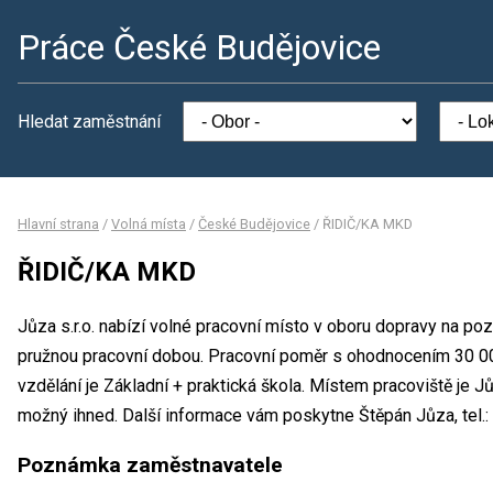
Práce České Budějovice
Hledat zaměstnání
Hlavní strana
/
Volná místa
/
České Budějovice
/
ŘIDIČ/KA MKD
ŘIDIČ/KA MKD
Jůza s.r.o. nabízí volné pracovní místo v oboru dopravy na p
pružnou pracovní dobou. Pracovní poměr s ohodnocením 30 0
vzdělání je Základní + praktická škola. Místem pracoviště je J
možný ihned. Další informace vám poskytne Štěpán Jůza, tel.:
Poznámka zaměstnavatele