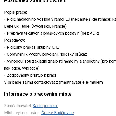
Poznámka zaměstnavatele
Popis práce:
- Řidič nákladního vozidla v rámci EU (nejčastější destinace:
Benelux, Itálie, Švýcarsko, Francie)
- Přeprava tekutých a práškových potravin (bez ADR)
Požadavky:
- Řidičský průkaz skupiny C, E
- Oprávnění k výkonu povolání, řidičský průkaz
- Výhodou jsou základní znalosti němčiny a angličtiny (pro kom
nakládce/vykládce)
- Zodpovědný přístup k práci
V případě zájmu kontaktovat zaměstnavatele e-mailem.
Informace o pracovním místě
Zaměstnavatel:
Karlinger s.r.o.
Místo výkonu práce:
České Budějovice