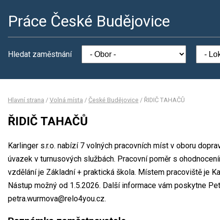
Práce České Budějovice
Hledat zaměstnání
Hlavní strana
/
Volná místa
/
České Budějovice
/
ŘIDIČ TAHAČŮ
ŘIDIČ TAHAČŮ
Karlinger s.r.o. nabízí 7 volných pracovních míst v oboru dop
úvazek v turnusových službách. Pracovní poměr s ohodnocen
vzdělání je Základní + praktická škola. Místem pracoviště je Ka
Nástup možný od 1.5.2026. Další informace vám poskytne Petr
petra.wurmova@relo4you.cz.