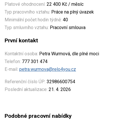
Platové ohodnocení:
22 400 Kč / měsíc
Typ pracovního vztahu:
Práce na plný úvazek
Minimální počet hodin týdně:
40
Typ smluvního vztahu:
Pracovní smlouva
První kontakt
Kontaktní osoba:
Petra Wurmová, dle plné moci
Telefon:
777 301 474
E-mail:
petra.wurmova@relo4you.cz
Referenční číslo ÚP:
32986600754
Poslední aktualizace:
21. 4. 2026
Podobné pracovní nabídky