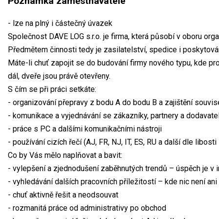
Poznámka zaměstnavatele
- lze na plný i částečný úvazek
Společnost DAVE LOG s.r.o. je firma, která působí v oboru org
Předmětem činnosti tedy je zasilatelství, spedice i poskytová
Máte-li chuť zapojit se do budování firmy nového typu, kde pro
dál, dveře jsou právě otevřeny.
S čím se při práci setkáte:
- organizování přepravy z bodu A do bodu B a zajištění souvis
- komunikace a vyjednávání se zákazníky, partnery a dodavatel
- práce s PC a dalšími komunikačními nástroji
- používání cizích řečí (AJ, FR, NJ, IT, ES, RU a další dle libosti
Co by Vás mělo naplňovat a bavit:
- vylepšení a zjednodušení zaběhnutých trendů – úspěch je v ino
- vyhledávání dalších pracovních příležitostí – kde nic není an
- chuť aktivně řešit a neodsouvat
- rozmanitá práce od administrativy po obchod