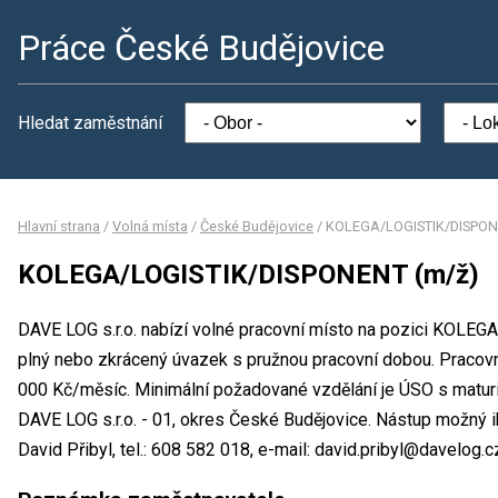
Práce České Budějovice
Hledat zaměstnání
Hlavní strana
/
Volná místa
/
České Budějovice
/
KOLEGA/LOGISTIK/DISPON
KOLEGA/LOGISTIK/DISPONENT (m/ž)
DAVE LOG s.r.o. nabízí volné pracovní místo na pozici KOL
plný nebo zkrácený úvazek s pružnou pracovní dobou. Praco
000 Kč/měsíc. Minimální požadované vzdělání je ÚSO s maturi
DAVE LOG s.r.o. - 01, okres České Budějovice. Nástup možný i
David Přibyl, tel.: 608 582 018, e-mail: david.pribyl@davelog.c