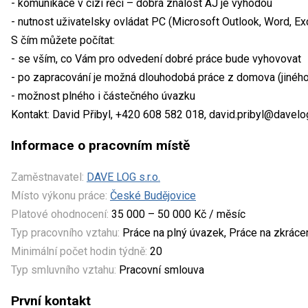
- komunikace v cizí řeči – dobrá znalost AJ je výhodou
- nutnost uživatelsky ovládat PC (Microsoft Outlook, Word, Exc
S čím můžete počítat:
- se vším, co Vám pro odvedení dobré práce bude vyhovovat
- po zapracování je možná dlouhodobá práce z domova (jiného
- možnost plného i částečného úvazku
Kontakt: David Přibyl, +420 608 582 018, david.pribyl@davel
Informace o pracovním místě
Zaměstnavatel:
DAVE LOG s.r.o.
Místo výkonu práce:
České Budějovice
Platové ohodnocení:
35 000 – 50 000 Kč / měsíc
Typ pracovního vztahu:
Práce na plný úvazek, Práce na zkrác
Minimální počet hodin týdně:
20
Typ smluvního vztahu:
Pracovní smlouva
První kontakt