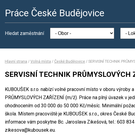
Práce České Budějovice
Hledat zaměstnání
Hlavní strana
/
Volná místa
/
České Budějovice
/
SERVISNÍ TECHNIK PRŮMY
SERVISNÍ TECHNIK PRŮMYSLOVÝCH Z
KUBOUŠEK s.r.o. nabízí volné pracovní místo v oboru výroby
PRŮMYSLOVÝCH ZAŘÍZENÍ (m/ž). Práce na plný úvazek v jed
ohodnocením od 30 000 do 50 000 Kč/měsíc. Minimální požado
škola. Místem pracoviště je KUBOUŠEK s.r.o., okres České Bud
informace vám poskytne Bc. Jaroslava Zikešová, tel.: 603 834
zikesova@kubousek.eu.