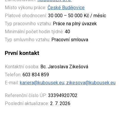
Místo výkonu práce:
České Budějovice
Platové ohodnocení:
30 000 – 50 000 Kč / měsíc
Typ pracovního vztahu:
Práce na plný úvazek
Minimální počet hodin týdně:
40
Typ smluvního vztahu:
Pracovní smlouva
První kontakt
Kontaktní osoba:
Bc. Jaroslava Zikešová
Telefon:
603 834 859
E-mail:
kariera@kubousek.eu; zikesova@kubousek.eu
Referenční číslo ÚP:
33394920702
Poslední aktualizace:
2. 7. 2026