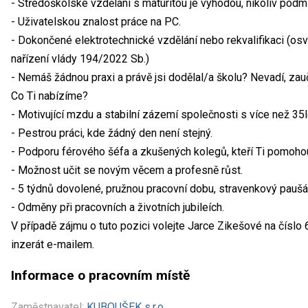
- Středoškolské vzdělání s maturitou je výhodou, nikoliv podm
- Uživatelskou znalost práce na PC.
- Dokončené elektrotechnické vzdělání nebo rekvalifikaci (os
nařízení vlády 194/2022 Sb.)
- Nemáš žádnou praxi a právě jsi dodělal/a školu? Nevadí, zau
Co Ti nabízíme?
- Motivující mzdu a stabilní zázemí společnosti s více než 35le
- Pestrou práci, kde žádný den není stejný.
- Podporu férového šéfa a zkušených kolegů, kteří Ti pomohou 
- Možnost učit se novým věcem a profesně růst.
- 5 týdnů dovolené, pružnou pracovní dobu, stravenkový paušál
- Odměny při pracovních a životních jubileích.
V případě zájmu o tuto pozici volejte Jarce Zikešové na čísl
inzerát e-mailem.
Informace o pracovním místě
Zaměstnavatel:
KUBOUŠEK s.r.o.