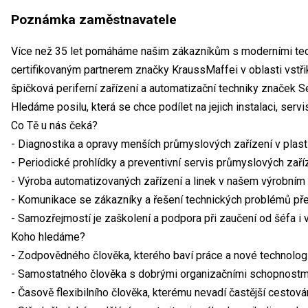
Poznámka zaměstnavatele
Více než 35 let pomáháme našim zákazníkům s moderními tec
certifikovaným partnerem značky KraussMaffei v oblasti vstř
špičková periferní zařízení a automatizační techniky značek S
Hledáme posilu, která se chce podílet na jejich instalaci, serv
Co Tě u nás čeká?
- Diagnostika a opravy menších průmyslových zařízení v plas
- Periodické prohlídky a preventivní servis průmyslových zaří
- Výroba automatizovaných zařízení a linek v našem výrobním 
- Komunikace se zákazníky a řešení technických problémů př
- Samozřejmostí je zaškolení a podpora při zaučení od šéfa i 
Koho hledáme?
- Zodpovědného člověka, kterého baví práce a nové technolog
- Samostatného člověka s dobrými organizačními schopnostmi
- Časově flexibilního člověka, kterému nevadí častější cesto