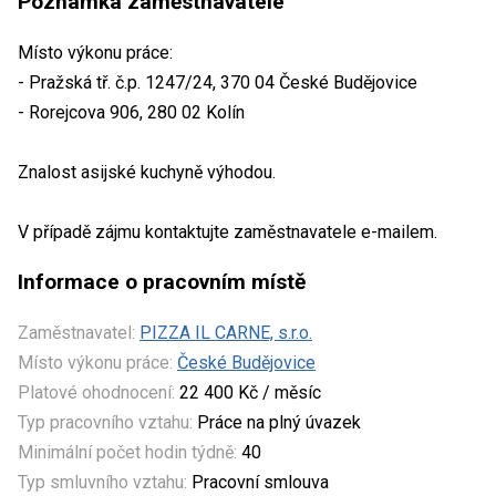
Poznámka zaměstnavatele
Místo výkonu práce:
- Pražská tř. č.p. 1247/24, 370 04 České Budějovice
- Rorejcova 906, 280 02 Kolín
Znalost asijské kuchyně výhodou.
V případě zájmu kontaktujte zaměstnavatele e-mailem.
Informace o pracovním místě
Zaměstnavatel:
PIZZA IL CARNE, s.r.o.
Místo výkonu práce:
České Budějovice
Platové ohodnocení:
22 400 Kč / měsíc
Typ pracovního vztahu:
Práce na plný úvazek
Minimální počet hodin týdně:
40
Typ smluvního vztahu:
Pracovní smlouva