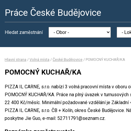
Práce České Budějovice
Hledat zaměstnání
Hlavní strana
/
Volná místa
/
České Budějovice
/
POMOCNÝ KUCHAŘ/KA
POMOCNÝ KUCHAŘ/KA
PIZZA IL CARNE, s.r.o. nabízí 3 volná pracovní místa v oboru 
POMOCNÝ KUCHAŘ/KA. Práce na plný úvazek v turnusových s
22 400 Kč/měsíc. Minimální požadované vzdělání je Základní +
PIZZA IL CARNE, s.r.o. ČB + Kolín, okres České Budějovice. 
poskytne Jie Guo, e-mail: 52711791@seznam.cz.