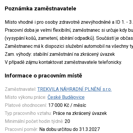
Poznámka zaměstnavatele
Místo vhodné i pro osoby zdravotně znevýhodněné a ID 1. - 3.
Pracovní doba je velmi flexibilní, zaměstnanec si určuje kdy bude
(vysypání košů, zametení, sbírání odpadků). Součástí je obča
Zaměstnanec má k dispozici služební automobil na všechny tyt
Zam. výhody: stabilní zaměstnání na zkrácený úvazek
V případě zájmu kontaktovat zaměstnavatele telefonicky.
Informace o pracovním místě
Zaměstnavatel:
TREKVILA NÁHRADNÍ PLNĚNÍ s.r.o.
Místo výkonu práce:
České Budějovice
Platové ohodnocení:
17 000 Kč / měsíc
Typ pracovního vztahu:
Práce na zkrácený úvazek
Minimální počet hodin týdně:
20
Pracovní poměr:
Na dobu určitou do 31.3.2027