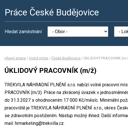
Práce České Budějovice
Hledat zaměstnání
Hlavní strana
/
Volná místa
/
České Budějovice
/
ÚKLIDOVÝ PRACOVNÍK (m/
ÚKLIDOVÝ PRACOVNÍK (m/ž)
TREKVILA NÁHRADNÍ PLNĚNÍ s.r.o. nabízí volné pracovní mís
PRACOVNÍK (m/ž). Práce na zkrácený úvazek v jednosměnném
do 31.3.2027 s ohodnocením 17 000 Kč/měsíc. Minimální poža
pracoviště je TREKVILA NÁHRADNÍ PLNĚNÍ s.r.o., okres České
se zdravotním postižením. Nástup možný ihned. Další inform
mail: hrmarketing@trekvilla.cz.