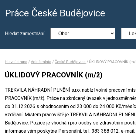
Práce České Budějovice
Hledat zaměstnání
Hlavní strana
/
Volná místa
/
České Budějovice
/
ÚKLIDOVÝ PRACOVNÍK (m/
ÚKLIDOVÝ PRACOVNÍK (m/ž)
TREKVILA NÁHRADNÍ PLNĚNÍ s.r.o. nabízí volné pracovní mís
PRACOVNÍK (m/ž). Práce na zkrácený úvazek v jednosměnném
do 31.12.2026 s ohodnocením od 23 000 do 24 000 Kč/měsíc.
vzdělání. Místem pracoviště je TREKVILA NÁHRADNÍ PLNĚNÍ s.
Budějovice. Pozice je vhodná i pro osoby se zdravotním post
informace vám poskytne Personální, tel.: 383 388 012, e-mail: