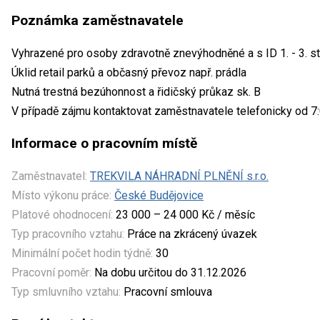
Poznámka zaměstnavatele
Vyhrazené pro osoby zdravotně znevýhodněné a s ID 1. - 3. st
Úklid retail parků a občasný převoz např. prádla
Nutná trestná bezúhonnost a řidičský průkaz sk. B
V případě zájmu kontaktovat zaměstnavatele telefonicky od 7
Informace o pracovním místě
Zaměstnavatel:
TREKVILA NÁHRADNÍ PLNĚNÍ s.r.o.
Místo výkonu práce:
České Budějovice
Platové ohodnocení:
23 000 – 24 000 Kč / měsíc
Typ pracovního vztahu:
Práce na zkrácený úvazek
Minimální počet hodin týdně:
30
Pracovní poměr:
Na dobu určitou do 31.12.2026
Typ smluvního vztahu:
Pracovní smlouva