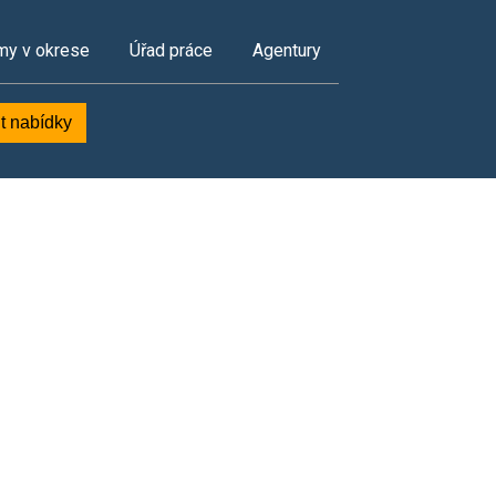
my v okrese
Úřad práce
Agentury
t nabídky