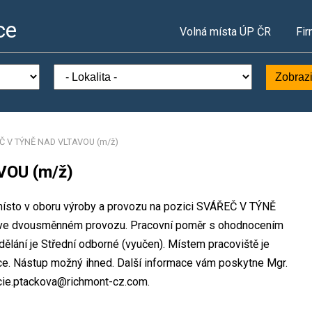
ce
Volná místa ÚP ČR
Fir
Zobrazi
Č V TÝNĚ NAD VLTAVOU (m/ž)
OU (m/ž)
místo v oboru výroby a provozu na pozici SVÁŘEČ V TÝNĚ
 ve dvousměnném provozu. Pracovní poměr s ohodnocením
lání je Střední odborné (vyučen). Místem pracoviště je
e. Nástup možný ihned. Další informace vám poskytne Mgr.
lucie.ptackova@richmont-cz.com.