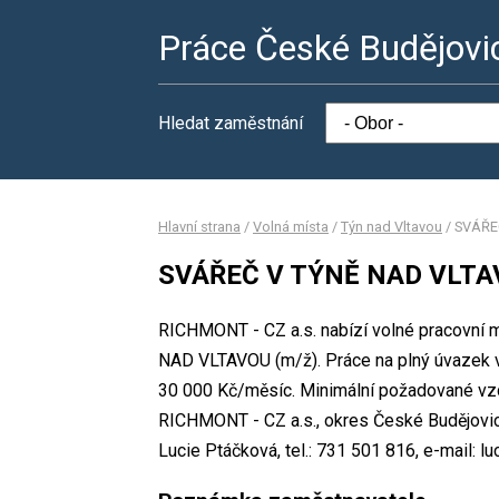
Práce České Budějovi
Hledat zaměstnání
Hlavní strana
/
Volná místa
/
Týn nad Vltavou
/
SVÁŘE
SVÁŘEČ V TÝNĚ NAD VLTAV
RICHMONT - CZ a.s. nabízí volné pracovní 
NAD VLTAVOU (m/ž). Práce na plný úvazek
30 000 Kč/měsíc. Minimální požadované vzdě
RICHMONT - CZ a.s., okres České Budějovic
Lucie Ptáčková, tel.: 731 501 816, e-mail: 