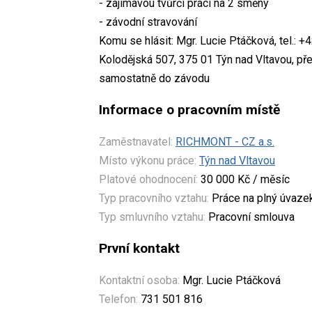
- zajímavou tvůrčí práci na 2 směny
- závodní stravování
Komu se hlásit: Mgr. Lucie Ptáčková, tel.: 
Kolodějská 507, 375 01 Týn nad Vltavou, př
samostatně do závodu
Informace o pracovním místě
Zaměstnavatel:
RICHMONT - CZ a.s.
Místo výkonu práce:
Týn nad Vltavou
Platové ohodnocení:
30 000 Kč / měsíc
Typ pracovního vztahu:
Práce na plný úvaze
Typ smluvního vztahu:
Pracovní smlouva
První kontakt
Kontaktní osoba:
Mgr. Lucie Ptáčková
Telefon:
731 501 816