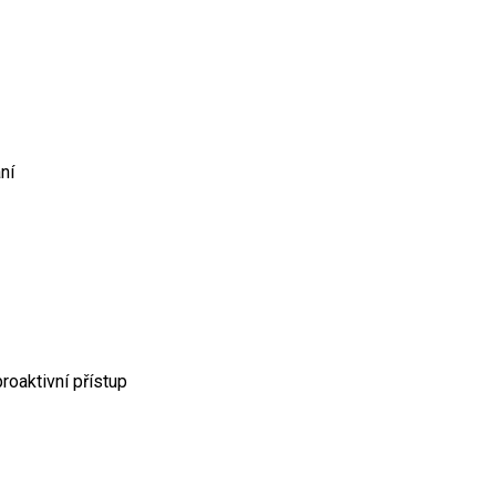
ní
proaktivní přístup