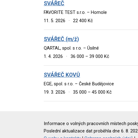
SVÁŘEČ
FAVORITE TEST s.r.o. – Homole
11. 5. 2026
·
22 400 Kč
SVÁŘEČ (m/ž)
QARTAL, spol. s r.o. – Úsilné
1. 4. 2026
·
36 000 – 39 000 Kč
SVÁŘEČ KOVŮ
EGE, spol. s r.o. – České Budějovice
19. 3. 2026
·
35 000 – 45 000 Kč
Informace o volných pracovních místech poskyt
Poslední aktualizace dat proběhla dne 6. 8. 202