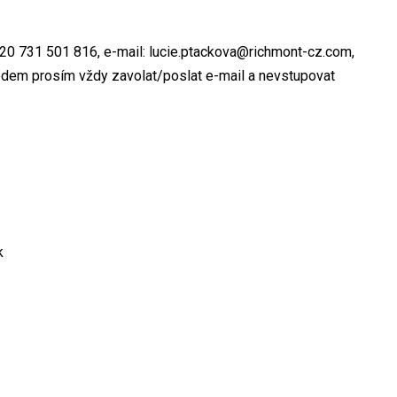
+420 731 501 816, e-mail: lucie.ptackova@richmont-cz.com,
edem prosím vždy zavolat/poslat e-mail a nevstupovat
k