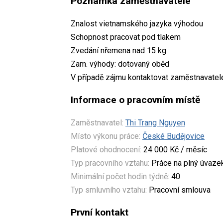
Poznámka zaměstnavatele
Znalost vietnamského jazyka výhodou
Schopnost pracovat pod tlakem
Zvedání nřemena nad 15 kg
Zam. výhody: dotovaný oběd
V případě zájmu kontaktovat zaměstnavatele
Informace o pracovním místě
Zaměstnavatel:
Thi Trang Nguyen
Místo výkonu práce:
České Budějovice
Platové ohodnocení:
24 000 Kč / měsíc
Typ pracovního vztahu:
Práce na plný úvaze
Minimální počet hodin týdně:
40
Typ smluvního vztahu:
Pracovní smlouva
První kontakt