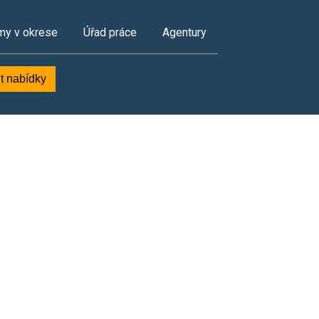
my v okrese
Úřad práce
Agentury
t nabídky