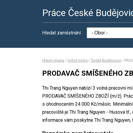
Práce České Budějovi
Hledat zaměstnání
Hlavní strana
/
Volná místa
/
České Budějovice
/
PROD
PRODAVAČ SMÍŠENÉHO ZBO
Thi Trang Nguyen nabízí 3 volná pracovní mí
PRODAVAČ SMÍŠENÉHO ZBOŽÍ (m/ž). Práce n
s ohodnocením 24 000 Kč/měsíc. Minimální 
pracoviště je Thi Trang Nguyen - Husova tř.
informace vám poskytne Thi Trang Nguyen, t