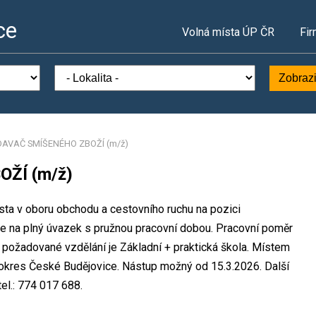
ce
Volná místa ÚP ČR
Fir
Zobrazi
AVAČ SMÍŠENÉHO ZBOŽÍ (m/ž)
ŽÍ (m/ž)
sta v oboru obchodu a cestovního ruchu na pozici
a plný úvazek s pružnou pracovní dobou. Pracovní poměr
požadované vzdělání je Základní + praktická škola. Místem
, okres České Budějovice. Nástup možný od 15.3.2026. Další
el.: 774 017 688.