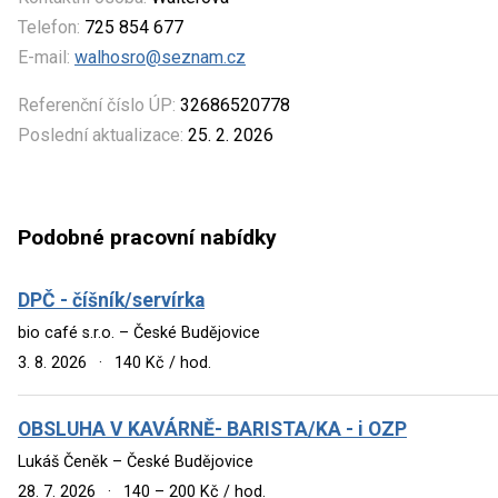
Telefon:
725 854 677
E-mail:
walhosro@seznam.cz
Referenční číslo ÚP:
32686520778
Poslední aktualizace:
25. 2. 2026
Podobné pracovní nabídky
DPČ - číšník/servírka
bio café s.r.o. – České Budějovice
3. 8. 2026
·
140 Kč / hod.
OBSLUHA V KAVÁRNĚ- BARISTA/KA - i OZP
Lukáš Čeněk – České Budějovice
28. 7. 2026
·
140 – 200 Kč / hod.