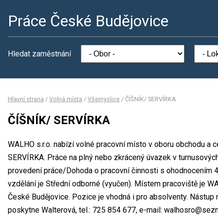
Práce České Budějovice
Hledat zaměstnání
Hlavní strana
/
Volná místa
/
Všemyslice
/
ČÍŠNÍK/ SERVÍRKA
ČÍŠNÍK/ SERVÍRKA
WALHO s.r.o. nabízí volné pracovní místo v oboru obchodu a c
SERVÍRKA. Práce na plný nebo zkrácený úvazek v turnusovýc
provedení práce/Dohoda o pracovní činnosti s ohodnocením 
vzdělání je Střední odborné (vyučen). Místem pracoviště je 
České Budějovice. Pozice je vhodná i pro absolventy. Nástup
poskytne Walterová, tel.: 725 854 677, e-mail: walhosro@sez