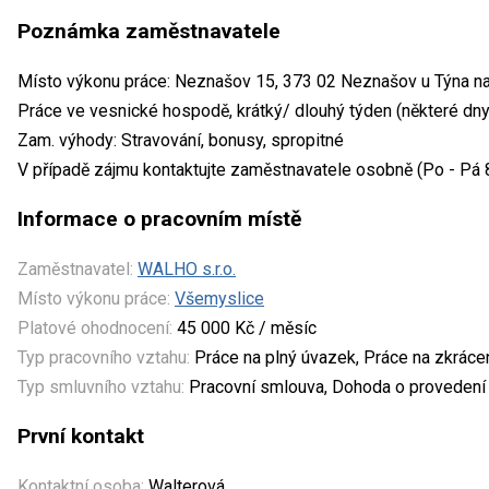
Poznámka zaměstnavatele
Místo výkonu práce: Neznašov 15, 373 02 Neznašov u Týna na
Práce ve vesnické hospodě, krátký/ dlouhý týden (některé dny
Zam. výhody: Stravování, bonusy, spropitné
V případě zájmu kontaktujte zaměstnavatele osobně (Po - Pá 8:
Informace o pracovním místě
Zaměstnavatel:
WALHO s.r.o.
Místo výkonu práce:
Všemyslice
Platové ohodnocení:
45 000 Kč / měsíc
Typ pracovního vztahu:
Práce na plný úvazek, Práce na zkrác
Typ smluvního vztahu:
Pracovní smlouva, Dohoda o provedení 
První kontakt
Kontaktní osoba:
Walterová