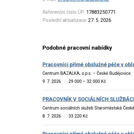
Referenční číslo ÚP:
17883250771
Poslední aktualizace:
27. 5. 2026
Podobné pracovní nabídky
Pracovníci přímé obslužné péče v obl
Centrum BAZALKA, o.p.s. – České Budějovice
9. 7. 2026
·
29 000 – 32 000 Kč
PRACOVNÍK V SOCIÁLNÍCH SLUŽBÁCH -
Centrum sociálních služeb Staroměstská České
8. 7. 2026
·
33 220 Kč
Pracovníci přímé obslužné péče v obl