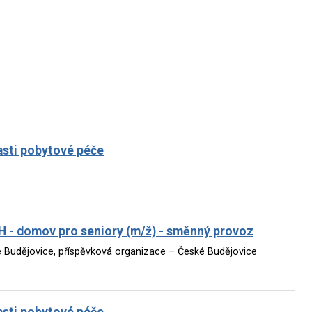
asti pobytové péče
 domov pro seniory (m/ž) - směnný provoz
 Budějovice, příspěvková organizace – České Budějovice
asti pobytové péče