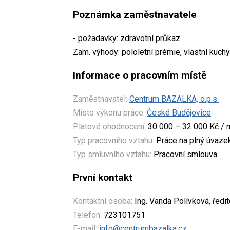
Poznámka zaměstnavatele
- požadavky: zdravotní průkaz
Zam. výhody: pololetní prémie, vlastní kuch
Informace o pracovním místě
Zaměstnavatel:
Centrum BAZALKA, o.p.s.
Místo výkonu práce:
České Budějovice
Platové ohodnocení:
30 000 – 32 000 Kč / 
Typ pracovního vztahu:
Práce na plný úvaze
Typ smluvního vztahu:
Pracovní smlouva
První kontakt
Kontaktní osoba:
Ing. Vanda Polívková, ředit
Telefon:
723101751
E-mail:
info@centrumbazalka.cz