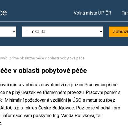
ce
Volná místa ÚP ČR
Fir
Zobrazi
ovníci přímé obslužné péče v oblasti pobytové péče
éče v oblasti pobytové péče
ovní místa v oboru zdravotnictví na pozici Pracovníci přímé
áce na plný úvazek ve třísměnném provozu. Pracovní poměr s
 Minimální požadované vzdělání je ÚSO s maturitou (bez
ALKA, o.p.s., okres České Budějovice. Pozice je vhodná i pro
 informace vám poskytne Ing. Vanda Polívková, tel.:
.