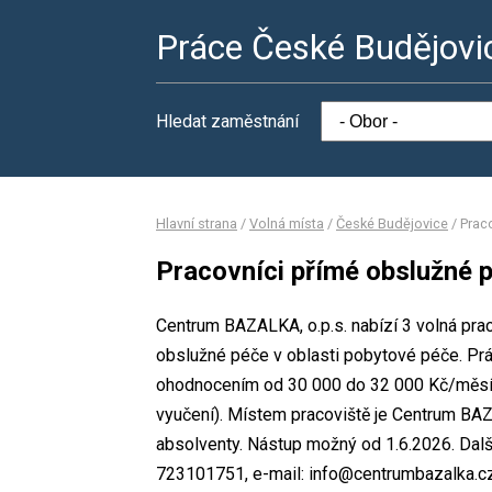
Práce České Budějovi
Hledat zaměstnání
Hlavní strana
/
Volná místa
/
České Budějovice
/
Prac
Pracovníci přímé obslužné p
Centrum BAZALKA, o.p.s. nabízí 3 volná prac
obslužné péče v oblasti pobytové péče. Pr
ohodnocením od 30 000 do 32 000 Kč/měsíc.
vyučení). Místem pracoviště je Centrum BAZ
absolventy. Nástup možný od 1.6.2026. Další
723101751, e-mail: info@centrumbazalka.cz