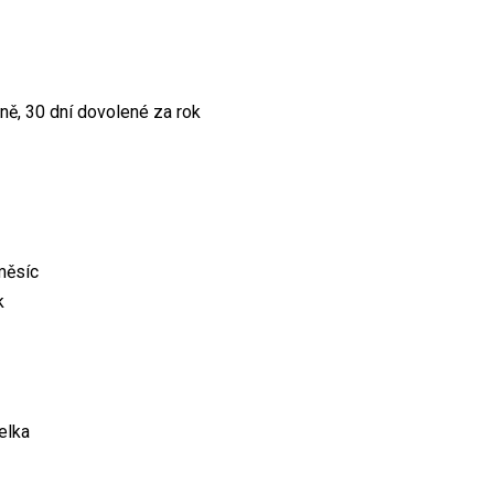
yně, 30 dní dovolené za rok
měsíc
k
elka