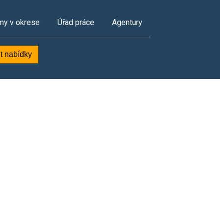
my v okrese
Úřad práce
Agentury
t nabídky