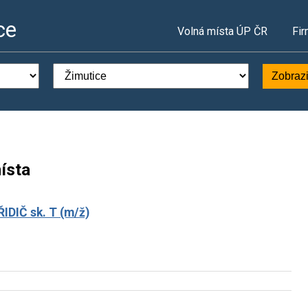
ce
Volná místa ÚP ČR
Fir
Zobrazi
ísta
DIČ sk. T (m/ž)