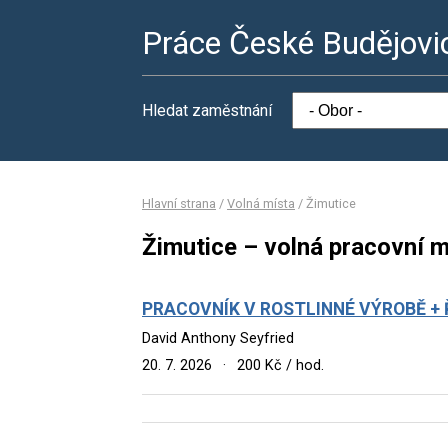
Práce České Budějovi
Hledat zaměstnání
Hlavní strana
/
Volná místa
/
Žimutice
Žimutice – volná pracovní m
PRACOVNÍK V ROSTLINNÉ VÝROBĚ + ŘI
David Anthony Seyfried
20. 7. 2026
·
200 Kč / hod.