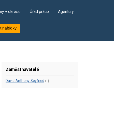
my v okrese
Úřad práce
Agentury
t nabídky
Zaměstnavatelé
David Anthony Seyfried
(1)