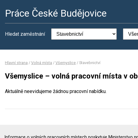
Práce České Budějovice
Hledat zaměstnání
Hlavní strana
/
Volná místa
/
Všemyslice
/
Stavebnictví
Všemyslice – volná pracovní místa v ob
Aktuálně neevidujeme žádnou pracovní nabídku.
Informace o volných pracovních místech poskytuje Ministerstvo pr