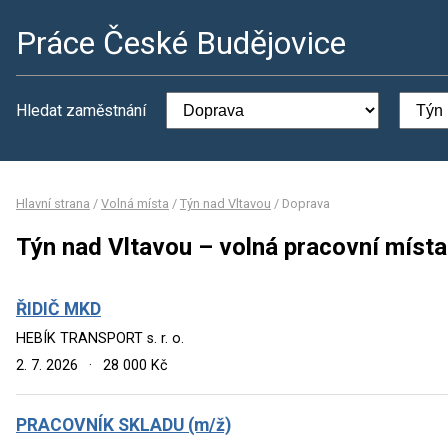
Práce České Budějovice
Hledat zaměstnání
Hlavní strana
/
Volná místa
/
Týn nad Vltavou
/
Doprava
Týn nad Vltavou – volná pracovní míst
ŘIDIČ MKD
HEBÍK TRANSPORT s. r. o.
2. 7. 2026
·
28 000 Kč
PRACOVNÍK SKLADU (m/ž)