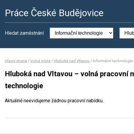
Práce České Budějovice
Hledat zaměstnání
Hlavní strana
/
Volná místa
/
Hluboká nad Vltavou
/
Informační technologie
Hluboká nad Vltavou – volná pracovní 
technologie
Aktuálně neevidujeme žádnou pracovní nabídku.