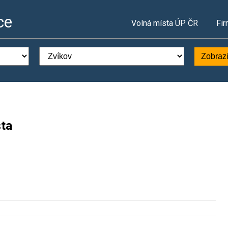
ce
Volná místa ÚP ČR
Fir
Zobrazi
sta