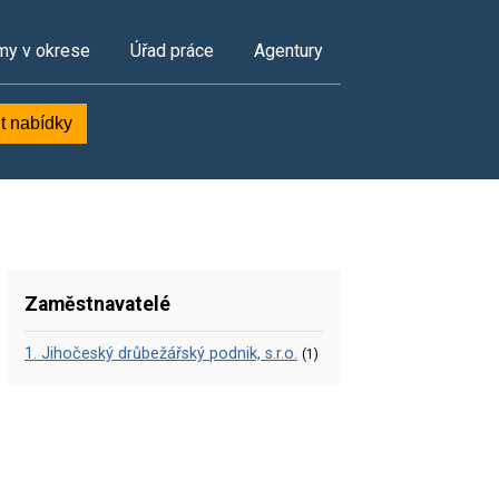
my v okrese
Úřad práce
Agentury
t nabídky
Zaměstnavatelé
1. Jihočeský drůbežářský podnik, s.r.o.
(1)