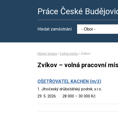
Práce České Budějovi
Hledat zaměstnání
Hlavní strana
/
Volná místa
/
Zvíkov
Zvíkov – volná pracovní mí
OŠETŘOVATEL KACHEN (m/ž)
1. Jihočeský drůbežářský podnik, s.r.o.
29. 5. 2026
·
28 000 – 30 000 Kč