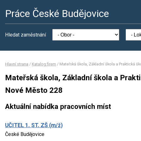
Práce České Budějovice
Hledat zaměstnání
Hlavní strana
/
Katalog firem
/
Mateřská škola, Základní škola a Praktická š
Mateřská škola, Základní škola a Prakti
Nové Město 228
Aktuální nabídka pracovních míst
UČITEL 1. ST. ZŠ (m/ž)
České Budějovice