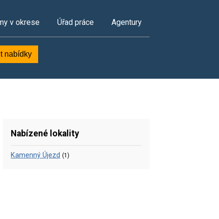
my v okrese
Úřad práce
Agentury
t nabídky
Nabízené lokality
Kamenný Újezd
(1)