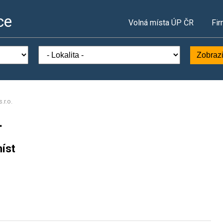
ce
Volná místa ÚP ČR
Fir
Zobrazi
r.o.
.
íst