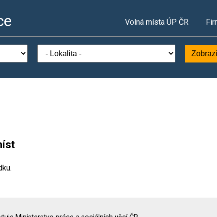
ce
Volná místa ÚP ČR
Fir
Zobrazi
íst
dku.