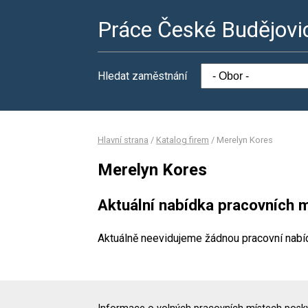
Práce České Budějovi
Hledat zaměstnání
Hlavní strana
/
Katalog firem
/
Merelyn Kores
Merelyn Kores
Aktuální nabídka pracovních m
Aktuálně neevidujeme žádnou pracovní nabí