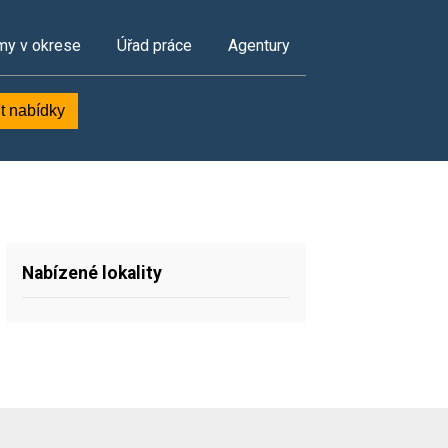
my v okrese
Úřad práce
Agentury
t nabídky
Nabízené lokality