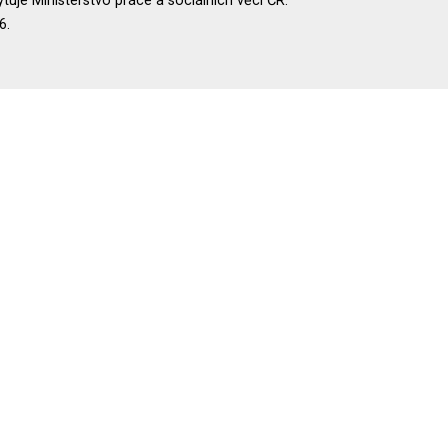
uje Ministerstvo práce a sociálních věcí ČR.
6.