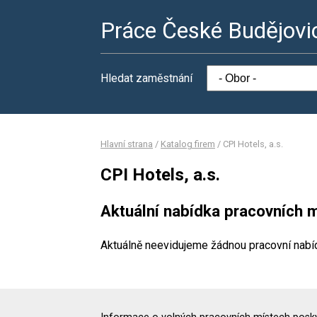
Práce České Budějovi
Hledat zaměstnání
Hlavní strana
/
Katalog firem
/
CPI Hotels, a.s.
CPI Hotels, a.s.
Aktuální nabídka pracovních m
Aktuálně neevidujeme žádnou pracovní nabí