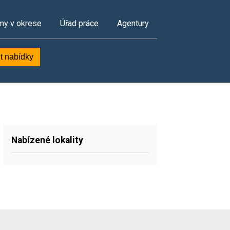
my v okrese
Úřad práce
Agentury
t nabídky
Nabízené lokality