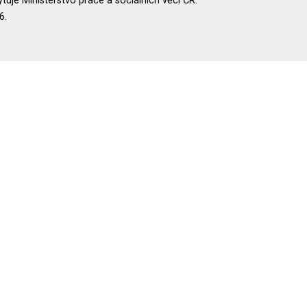
uje Ministerstvo práce a sociálních věcí ČR.
6.