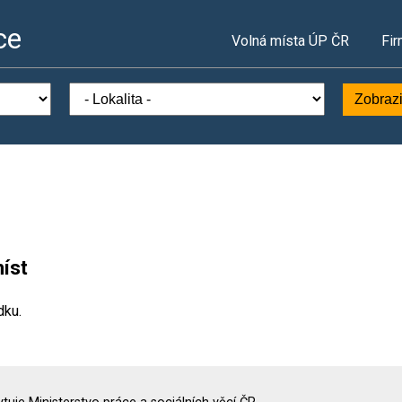
ce
Volná místa ÚP ČR
Fir
Zobrazi
íst
dku.