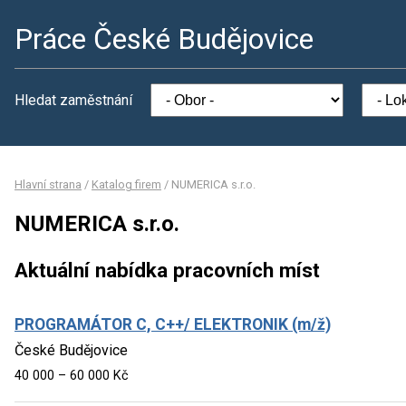
Práce České Budějovice
Hledat zaměstnání
Hlavní strana
/
Katalog firem
/
NUMERICA s.r.o.
NUMERICA s.r.o.
Aktuální nabídka pracovních míst
PROGRAMÁTOR C, C++/ ELEKTRONIK (m/ž)
České Budějovice
40 000 – 60 000 Kč