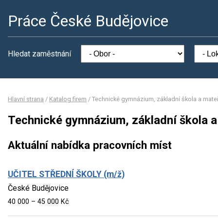
Práce České Budějovice
Hledat zaměstnání
Hlavní strana
/
Katalog firem
/
Technické gymnázium, základní škola a mateř
Technické gymnázium, základní škola a
Aktuální nabídka pracovních míst
UČITEL STŘEDNÍ ŠKOLY (m/ž)
České Budějovice
40 000 – 45 000 Kč