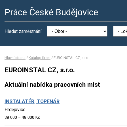
Práce České Budějovice
Hledat zaměstnání
Hlavní strana
/
Katalog firem
/
EUROINSTAL CZ, s.r.o.
EUROINSTAL CZ, s.r.o.
Aktuální nabídka pracovních míst
INSTALATÉR, TOPENÁŘ
Hrdějovice
38 000 – 48 000 Kč