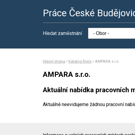
Práce České Budějovi
Hledat zaměstnání
Hlavní strana
/
Katalog firem
/
AMPARA s.r.o.
AMPARA s.r.o.
Aktuální nabídka pracovních m
Aktuálně neevidujeme žádnou pracovní nabí