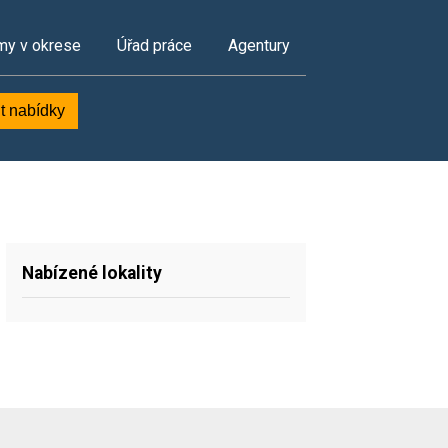
my v okrese
Úřad práce
Agentury
t nabídky
Nabízené lokality