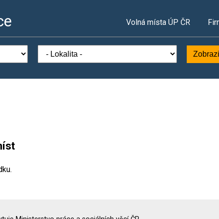
ce
Volná místa ÚP ČR
Fir
Zobrazi
íst
dku.