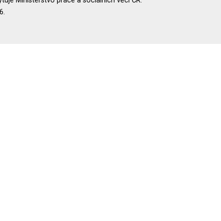
uje Ministerstvo práce a sociálních věcí ČR.
6.