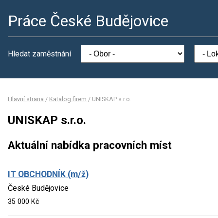
Práce České Budějovice
Hledat zaměstnání
Hlavní strana
/
Katalog firem
/
UNISKAP s.r.o.
UNISKAP s.r.o.
Aktuální nabídka pracovních míst
IT OBCHODNÍK (m/ž)
České Budějovice
35 000 Kč