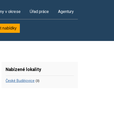
my v okrese
Úřad práce
Agentury
t nabídky
Nabízené lokality
České Budějovice
(3)