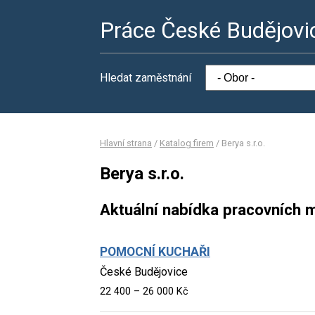
Práce České Budějovi
Hledat zaměstnání
Hlavní strana
/
Katalog firem
/
Berya s.r.o.
Berya s.r.o.
Aktuální nabídka pracovních m
POMOCNÍ KUCHAŘI
České Budějovice
22 400 – 26 000 Kč