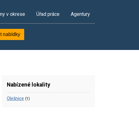
my v okrese
Úřad práce
Agentury
t nabídky
Nabízené lokality
Olešnice
(1)