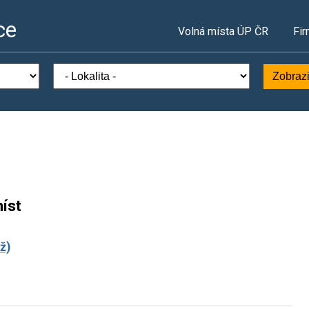
ce
Volná místa ÚP ČR
Fir
Zobrazi
íst
ž)