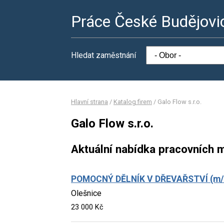
Práce České Budějovi
Hledat zaměstnání
Hlavní strana
/
Katalog firem
/
Galo Flow s.r.o.
Galo Flow s.r.o.
Aktuální nabídka pracovních m
POMOCNÝ DĚLNÍK V DŘEVAŘSTVÍ (m/
Olešnice
23 000 Kč