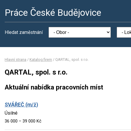
Práce České Budějovice
Hledat zaměstnání
Hlavní strana
/
Katalog firem
/
QARTAL, spol. s r.o.
QARTAL, spol. s r.o.
Aktuální nabídka pracovních míst
SVÁŘEČ (m/ž)
Úsilné
36 000 – 39 000 Kč